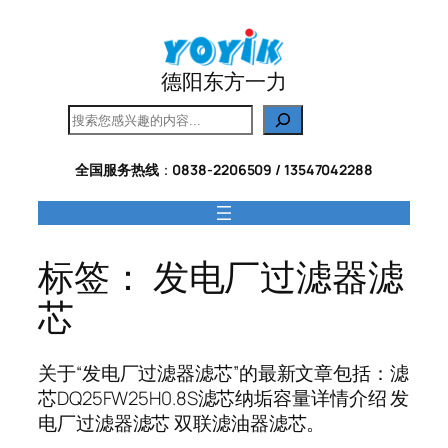
跳
至
内
德阳东方一力
容
搜
索
全国服务热线
：
0838-2206509 / 13547042288
标签：
发电厂过滤器滤
芯
关于“发电厂过滤器滤芯”的最新文章包括：滤
芯DQ25FW25H0.8S滤芯纳垢容量详情介绍 发
电厂过滤器滤芯 双联滤油器滤芯。