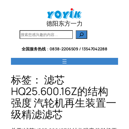
跳
至
内
德阳东方一力
容
搜
索
全国服务热线
：
0838-2206509 / 13547042288
标签：
滤芯
HQ25.600.16Z的结构
强度 汽轮机再生装置一
级精滤滤芯