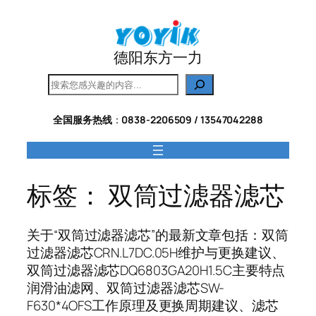
跳
至
内
德阳东方一力
容
搜
索
全国服务热线
：
0838-2206509 / 13547042288
标签：
双筒过滤器滤芯
关于“双筒过滤器滤芯”的最新文章包括：双筒
过滤器滤芯CRN.L7DC.05H维护与更换建议、
双筒过滤器滤芯DQ6803GA20H1.5C主要特点
润滑油滤网、双筒过滤器滤芯SW-
F630*4OFS工作原理及更换周期建议、滤芯