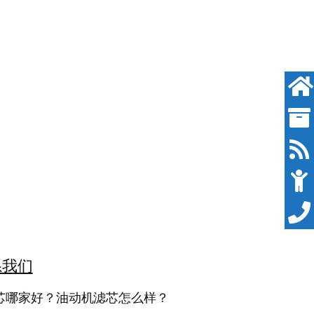
系我们
芯哪家好？油动机滤芯怎么样？