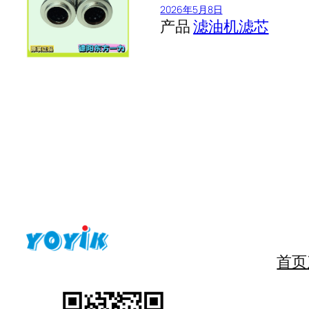
2026年5月8日
产品
滤油机滤芯
首页