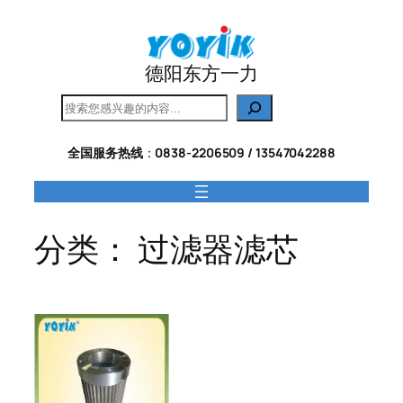
跳
至
内
德阳东方一力
容
搜
索
全国服务热线
：
0838-2206509 / 13547042288
分类：
过滤器滤芯