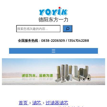
跳
至
内
德阳东方一力
容
搜
索
全国服务热线
：
0838-2206509 / 13547042288
首页
>
滤芯
>
过滤器滤芯