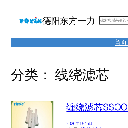
跳
至
德阳东方一力
搜
内
索
容
首页
分类：
线绕滤芯
缠绕滤芯SSO
2026年1月15日