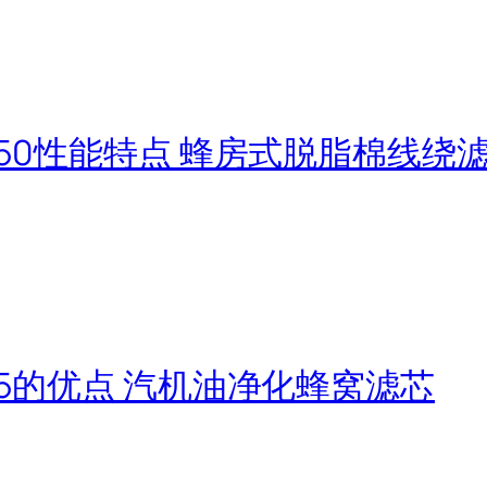
S250性能特点 蜂房式脱脂棉线绕
S25的优点 汽机油净化蜂窝滤芯