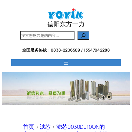
跳
至
内
德阳东方一力
容
搜
索
全国服务热线
：
0838-2206509 / 13547042288
首页
>
滤芯
>
滤芯0030D010ON的