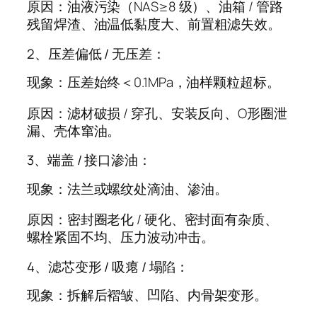
原因：油液污染（NAS≥8 级）、油箱 / 管路
残留焊渣、油温低黏度大、前置粗滤失效。
2、压差偏低 / 无压差：
现象：压差始终＜0.1MPa，油样颗粒超标。
原因：滤材破损 / 穿孔、安装反向、O形圈泄
漏、壳体窜油。
3、端盖 / 接口渗油：
现象：法兰或螺纹处滴油、渗油。
原因：密封圈老化 / 硬化、密封面有杂质、
螺栓紧固不均、压力波动冲击。
4、滤芯变形 / 吸瘪 / 塌陷：
现象：拆解后褶皱、凹陷、内骨架变形。