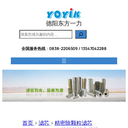
跳
至
内
德阳东方一力
容
搜
索
全国服务热线
：
0838-2206509 / 13547042288
首页
>
滤芯
>
精密除颗粒滤芯