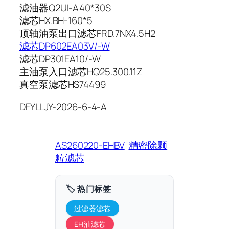
滤油器Q2UI-A40*30S
滤芯HX.BH-160*5
顶轴油泵出口滤芯FRD.7NX4.5H2
滤芯DP602EA03V/-W
滤芯DP301EA10/-W
主油泵入口滤芯HQ25.300.11Z
真空泵滤芯HS74499
DFYLLJY-2026-6-4-A
AS260220-EHBV
精密除颗
粒滤芯
🏷️ 热门标签
过滤器滤芯
EH油滤芯