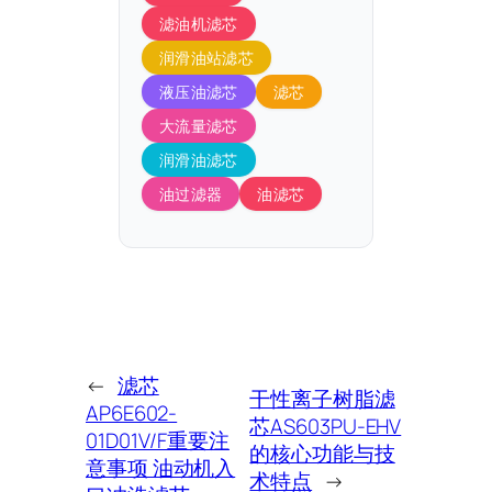
滤油机滤芯
润滑油站滤芯
液压油滤芯
滤芯
大流量滤芯
润滑油滤芯
油过滤器
油滤芯
←
滤芯
干性离子树脂滤
AP6E602-
芯AS603PU-EHV
01D01V/F重要注
的核心功能与技
意事项 油动机入
术特点
→