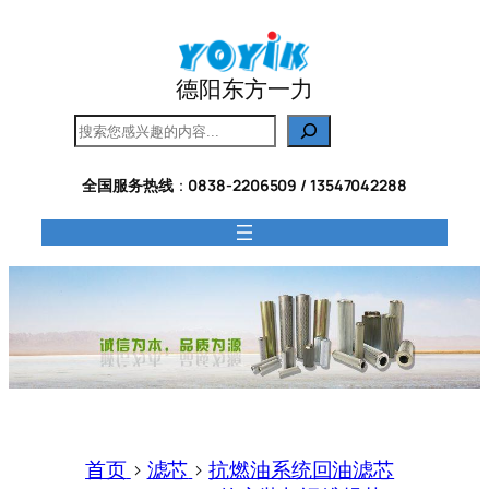
跳
至
内
德阳东方一力
容
搜
索
全国服务热线
：
0838-2206509 / 13547042288
首页
>
滤芯
>
抗燃油系统回油滤芯