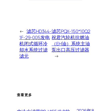
←
滤芯HD344-
滤芯PQX-150*10Q2
1F-29-005发电
祝君汽轮机抗燃油
机闭式循环冷
（EH油）系统主油
却水系统过滤
泵出口高压过滤器
滤元
→
查看更多
2026年8