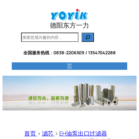
跳
至
内
德阳东方一力
容
搜
索
全国服务热线
：
0838-2206509 / 13547042288
首页
>
滤芯
>
EH油泵出口过滤器