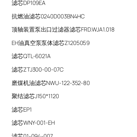
滤芯
DP109EA
抗燃油滤芯
0240D003BN4HC
顶轴装置泵出口过滤器滤芯
FRD.WJA1.018
EH油真空泵泵体滤芯
Z1205059
滤芯
QTL-6021A
滤芯
ZTJ300-00-07C
磨煤机油滤芯
NWU-122-352-80
聚结滤芯
J150*1120
滤芯
EP1
滤芯
WNY-001-EH
滤芯
01-094-007