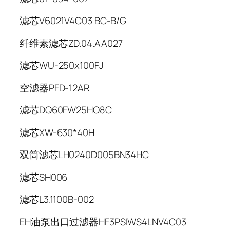
滤芯
V6021V4C03 BC-B/G
纤维素滤芯
ZD.04.AA027
滤芯
WU-250x100FJ
空滤器
PFD-12AR
滤芯
DQ60FW25HO8C
滤芯
XW-630*40H
双筒滤芯
LH0240D005BN34HC
滤芯
SH006
滤芯
L3.1100B-002
EH油泵出口过滤器HF3PSIWS4LNV4C03