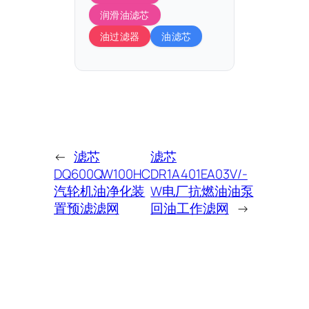
润滑油滤芯
油过滤器
油滤芯
←
滤芯
滤芯
DQ600QW100HC
DR1A401EA03V/-
汽轮机油净化装
W电厂抗燃油油泵
置预滤滤网
回油工作滤网
→