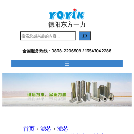
跳
至
内
德阳东方一力
容
搜
索
全国服务热线
：
0838-2206509 / 13547042288
首页
>
滤芯
>
滤芯