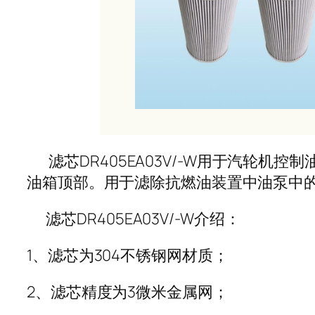
滤芯DR405EA03V/-W用于汽轮机控制
油箱顶部。用于滤除抗燃油装置中油泵中
滤芯DR405EA03V/-W介绍：
1、滤芯为304不锈钢网材质；
2、滤芯精度为3微米金属网；