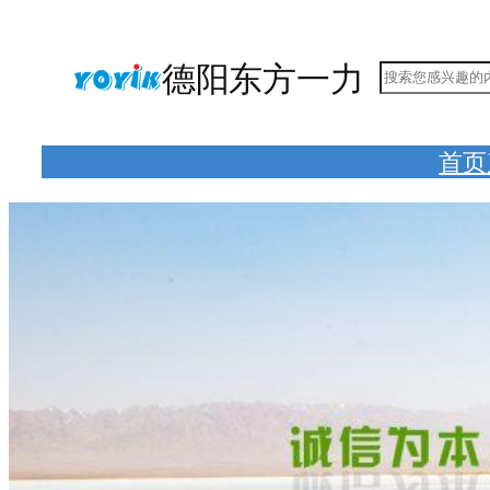
跳
至
德阳东方一力
搜
内
索
容
首页