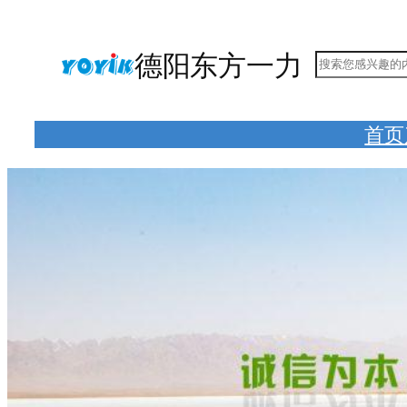
跳
至
德阳东方一力
搜
内
索
容
首页