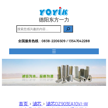
跳
至
内
德阳东方一力
容
搜
索
全国服务热线
：
0838-2206509 / 13547042288
首页
>
滤芯
>
滤芯DZ903EA10V/-W