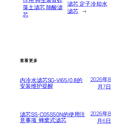
作用 再生装置硅
滤芯 定子冷却水
藻土滤芯 除酸滤
滤芯
→
芯
查看更多
2026年8
内冷水滤芯SG-VI65/0.8的
安装维护提醒
月7日
2026年8
滤芯SS-C05S50N的使用注
意事项 蜂窝式滤芯
月6日