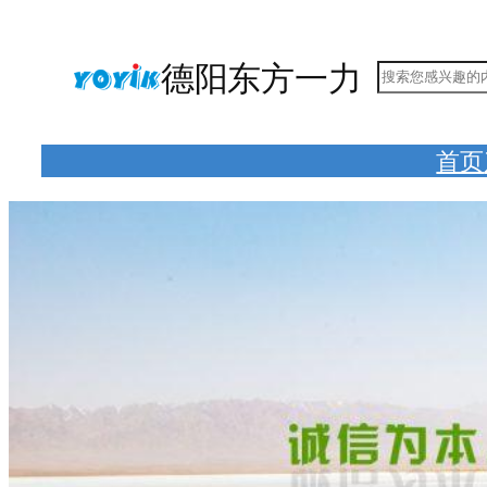
跳
至
德阳东方一力
搜
内
索
容
首页