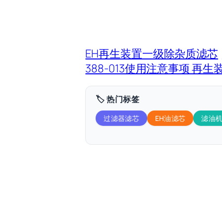
EH再生装置一级除杂质滤芯
388-013使用注意事项 
🏷️ 热门标签
过滤器滤芯
EH油滤芯
滤油