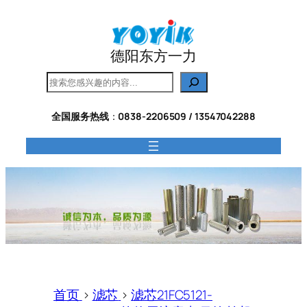
跳
至
内
德阳东方一力
容
搜
索
全国服务热线
：
0838-2206509 / 13547042288
首页
>
滤芯
>
滤芯21FC5121-