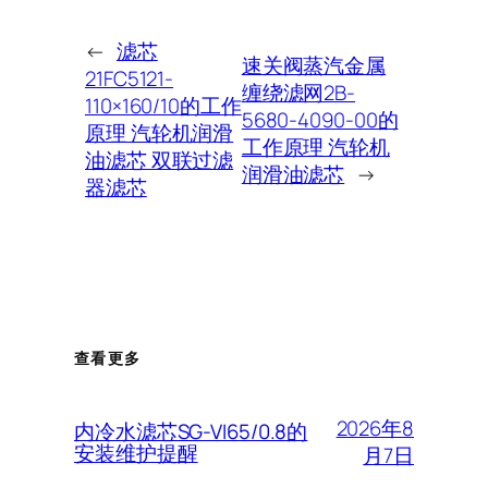
←
滤芯
速关阀蒸汽金属
21FC5121-
缠绕滤网2B-
110×160/10的工作
5680-4090-00的
原理 汽轮机润滑
工作原理 汽轮机
油滤芯 双联过滤
润滑油滤芯
→
器滤芯
查看更多
2026年8
内冷水滤芯SG-VI65/0.8的
安装维护提醒
月7日