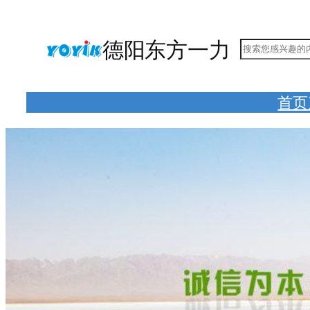
跳
至
德阳东方一力
搜
内
索
容
首页