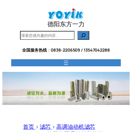
跳
至
内
德阳东方一力
容
搜
索
全国服务热线
：
0838-2206509 / 13547042288
首页
>
滤芯
>
高调油动机滤芯