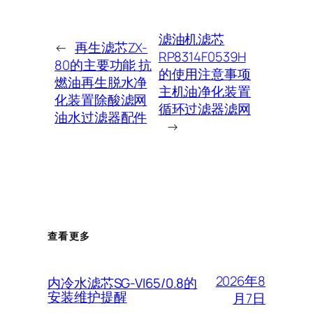
滤油机滤芯
←
再生滤芯ZX-
RP8314F0539H
80的主要功能 抗
的使用注意事项
燃油再生脱水净
主机油净化装置
化装置除酸滤网
循环过滤器滤网
油水过滤器配件
→
查看更多
2026年8
内冷水滤芯SG-VI65/0.8的
安装维护提醒
月7日