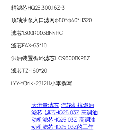
精滤芯HQ25.300.16Z-3
顶轴油泵入口滤网φ80*φ40*H320
滤芯1300R003BN4HC
滤芯FAX-63*10
供油装置循环滤芯HC9600FKP8Z
滤芯TZ-160*20
LYY-YOYIK-231211小李撰写
大流量滤芯
汽轮机抗燃油
滤芯
滤芯HQ25.03Z
高调油
动机滤芯HQ25.03Z
高调油
动机滤芯HQ25.03Z的工作