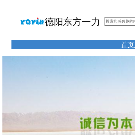
跳
至
德阳东方一力
搜
内
索
容
首页