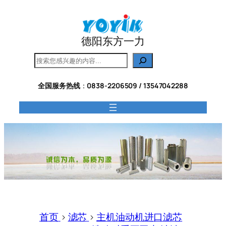
跳
至
内
德阳东方一力
容
搜
索
全国服务热线
：
0838-2206509 / 13547042288
首页
>
滤芯
>
主机油动机进口滤芯