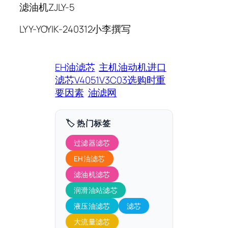
滤油机ZJLY-5
LYY-YOYIK-240312小李撰写
EH油滤芯
主机油动机进口
滤芯V4051V3C03选购时重
要因素
油滤网
🏷️ 热门标签
过滤器滤芯
EH油滤芯
滤油机滤芯
润滑油站滤芯
液压油滤芯
滤芯
大流量滤芯