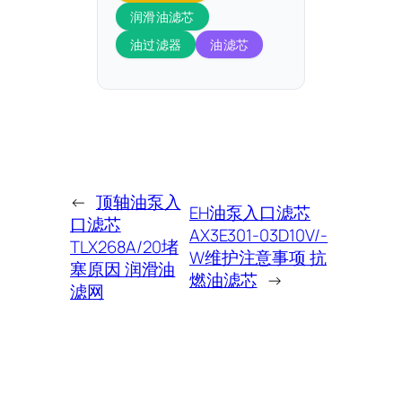
润滑油滤芯
油过滤器
油滤芯
←
顶轴油泵入
EH油泵入口滤芯
口滤芯
AX3E301-03D10V/-
TLX268A/20堵
W维护注意事项 抗
塞原因 润滑油
燃油滤芯
→
滤网