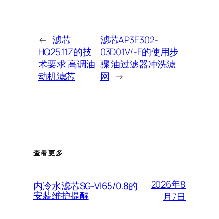
←
滤芯
滤芯AP3E302-
HQ25.11Z的技
03D01V/-F的使用步
术要求 高调油
骤 油过滤器冲洗滤
动机滤芯
网
→
查看更多
2026年8
内冷水滤芯SG-VI65/0.8的
安装维护提醒
月7日