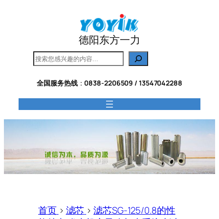
跳
至
内
德阳东方一力
容
搜
索
全国服务热线
：
0838-2206509 / 13547042288
首页
>
滤芯
>
滤芯SG-125/0.8的性