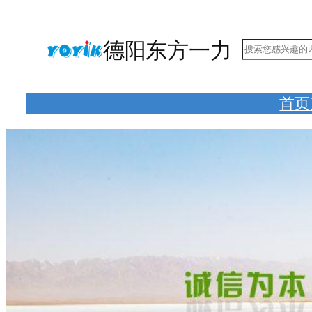
跳
至
德阳东方一力
搜
内
索
容
首页