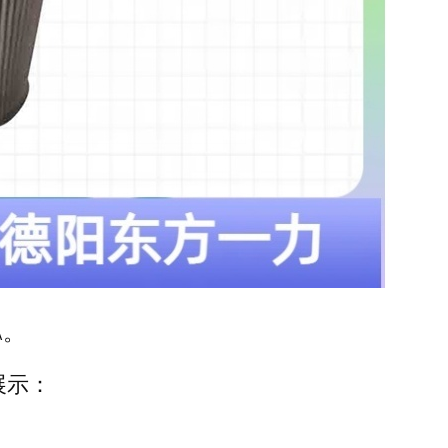
A。
展示：