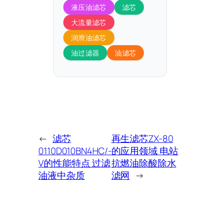
液压油滤芯
滤芯
大流量滤芯
润滑油滤芯
油过滤器
油滤芯
←
滤芯
再生滤芯ZX-80
0110D010BN4HC/-
的应用领域 电站
V的性能特点 过滤
抗燃油除酸除水
油液中杂质
滤网
→