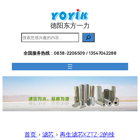
跳
至
内
德阳东方一力
容
搜
索
全国服务热线
：
0838-2206509 / 13547042288
首页
>
滤芯
>
再生滤芯KZTZ-2的技