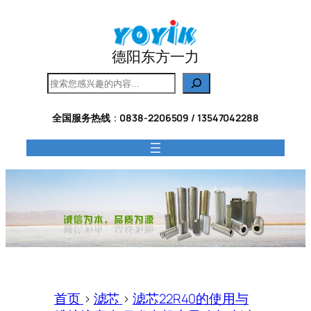
跳
至
内
德阳东方一力
容
搜
索
全国服务热线
：
0838-2206509 / 13547042288
首页
>
滤芯
>
滤芯22R40的使用与