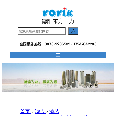
跳
至
内
德阳东方一力
容
搜
索
全国服务热线
：
0838-2206509 / 13547042288
首页
>
滤芯
>
滤芯