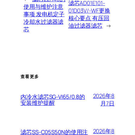
滤芯AD01E101-
使用与维护注意
01D03V/-WF更换
事项 发电机定子
核心要点 有压回
冷却水过滤器滤
油过滤器滤芯
→
芯
查看更多
2026年8
内冷水滤芯SG-VI65/0.8的
安装维护提醒
月7日
2026年8
滤芯SS-C05S50N的使用注